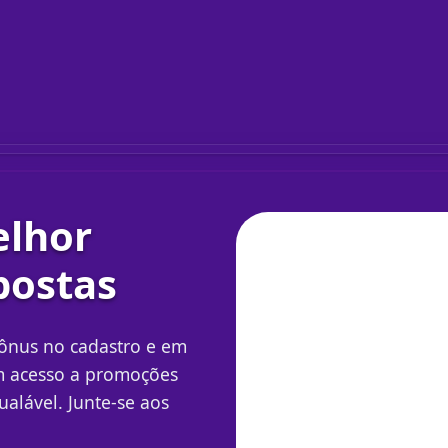
elhor
postas
ônus no cadastro e em
m acesso a promoções
ualável. Junte-se aos