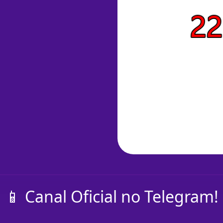
📱 Canal Oficial no Telegram!