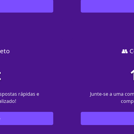
reto
👥 
t
espostas rápidas e
Junte-se a uma com
lizado!
compa
e