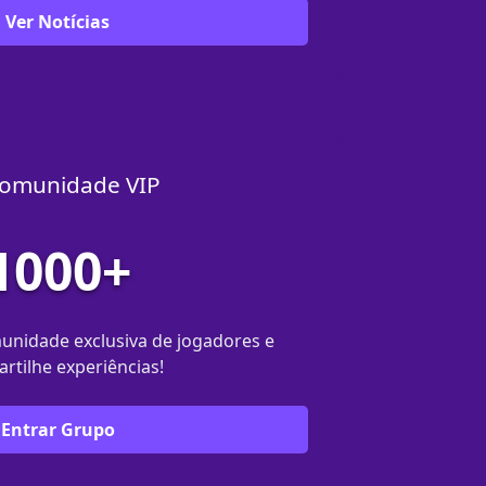
Ver Notícias
Comunidade VIP
1000+
unidade exclusiva de jogadores e
rtilhe experiências!
Entrar Grupo