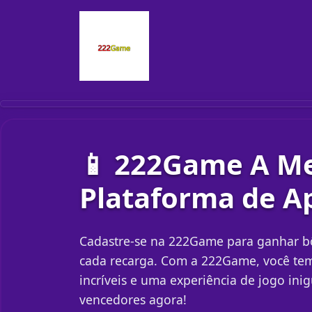
📱 222Game A M
Plataforma de A
Cadastre-se na 222Game para ganhar b
cada recarga. Com a 222Game, você te
incríveis e uma experiência de jogo inig
vencedores agora!