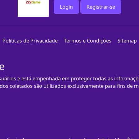
Login
Registrar-se
Políticas de Privacidade
Termos e Condições
Sitemap
de
usuários e está empenhada em proteger todas as informaçõ
os coletados são utilizados exclusivamente para fins de m