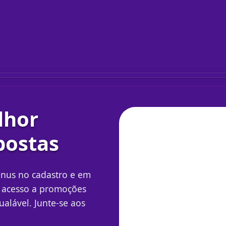
lhor
postas
nus no cadastro e em
 acesso a promoções
ualável. Junte-se aos