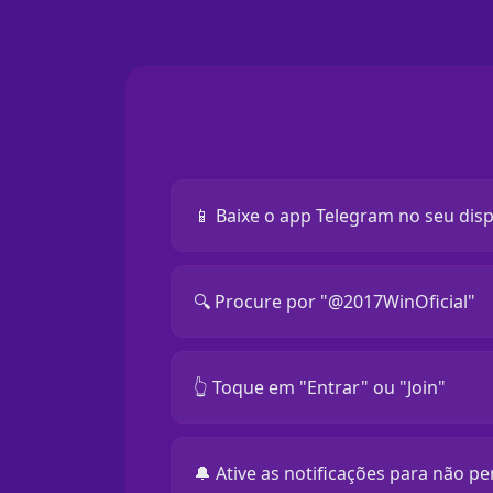
📱 Baixe o app Telegram no seu disp
🔍 Procure por "@2017WinOficial"
👆 Toque em "Entrar" ou "Join"
🔔 Ative as notificações para não p