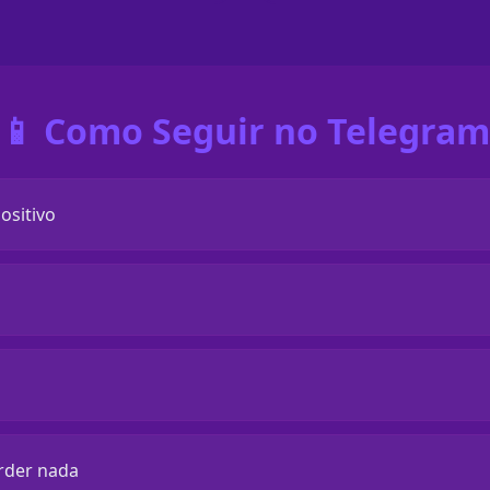
📱 Como Seguir no Telegram
ositivo
erder nada