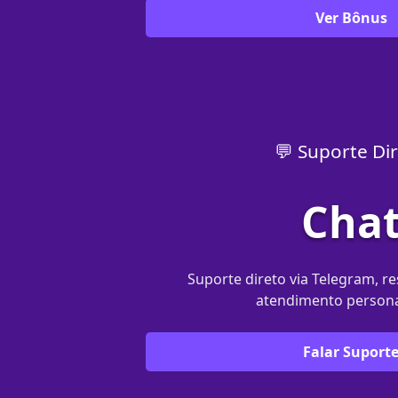
Ver Bônus
💬 Suporte Di
Cha
Suporte direto via Telegram, r
atendimento persona
Falar Suport