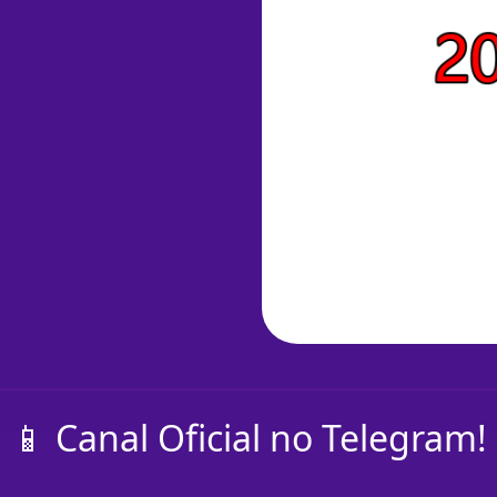
📱 Canal Oficial no Telegram!