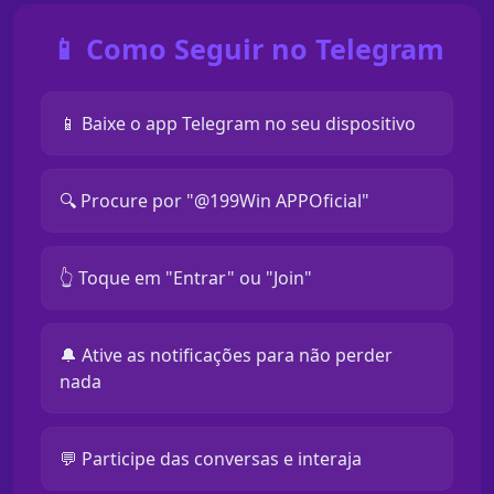
📱 Como Seguir no Telegram
📱 Baixe o app Telegram no seu dispositivo
🔍 Procure por "@199Win APPOficial"
👆 Toque em "Entrar" ou "Join"
🔔 Ative as notificações para não perder
nada
💬 Participe das conversas e interaja