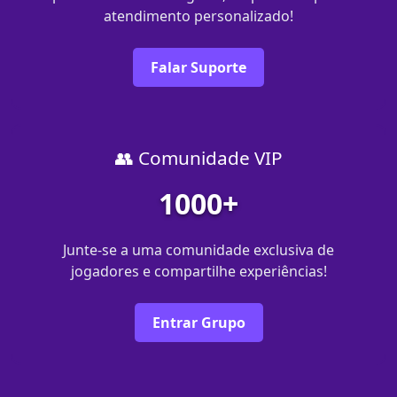
atendimento personalizado!
Falar Suporte
👥 Comunidade VIP
1000+
Junte-se a uma comunidade exclusiva de
jogadores e compartilhe experiências!
Entrar Grupo