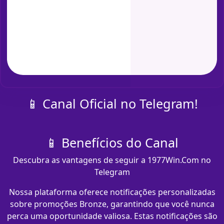
📱 Canal Oficial no Telegram!
📱 Benefícios do Canal
Descubra as vantagens de seguir a 1977Win.Com no
Telegram
Nossa plataforma oferece notificações personalizadas
sobre promoções Bronze, garantindo que você nunca
perca uma oportunidade valiosa. Estas notificações são