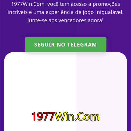
1977Win.Com, você tem acesso a promoções
incríveis e uma experiência de jogo inigualável.
Junte-se aos vencedores agora!
SEGUIR NO TELEGRAM