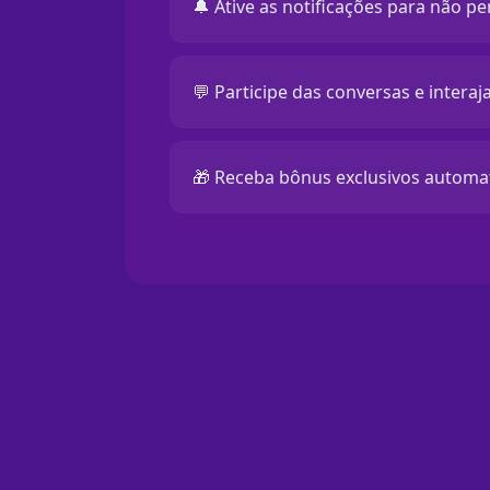
🔔 Ative as notificações para não p
💬 Participe das conversas e interaj
🎁 Receba bônus exclusivos autom