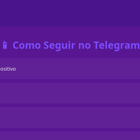
📱 Como Seguir no Telegram
ositivo