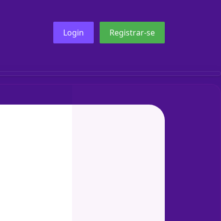
Login
Registrar-se