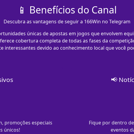
📱 Benefícios do Canal
Descubra as vantagens de seguir a 166Win no Telegram
ortunidades únicas de apostas em jogos que envolvem equip
rece cobertura completa de todas as fases da competição, 
e interessantes devido ao conhecimento local que você pod
sivos
📢 Notí
m, promoções especiais
Fique por dentro d
s únicos!
eventos d