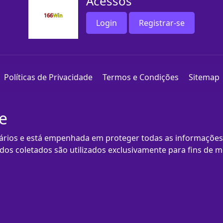
Acessos
Login
Registrar-se
Políticas de Privacidade
Termos e Condições
Sitemap
de
uários e está empenhada em proteger todas as informações
os coletados são utilizados exclusivamente para fins de m