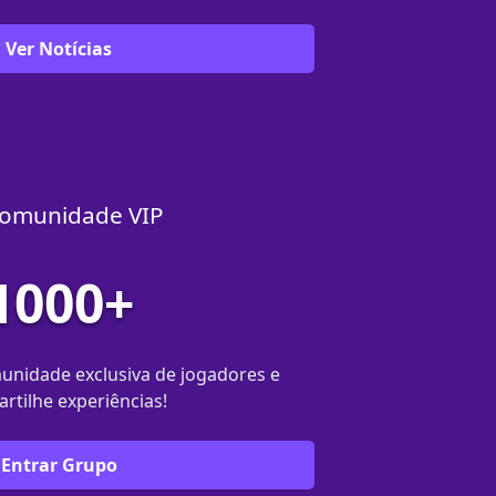
Ver Notícias
Comunidade VIP
1000+
unidade exclusiva de jogadores e
rtilhe experiências!
Entrar Grupo