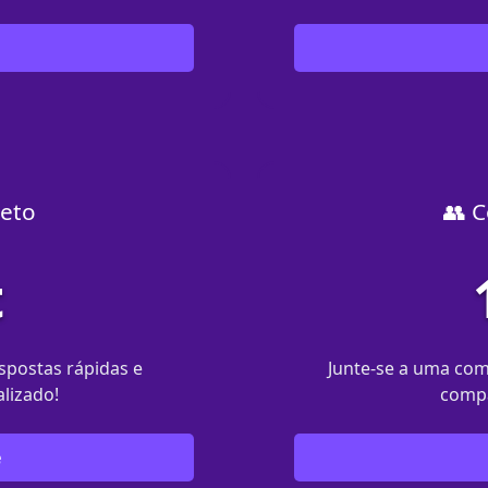
reto
👥 
t
espostas rápidas e
Junte-se a uma com
lizado!
compa
e