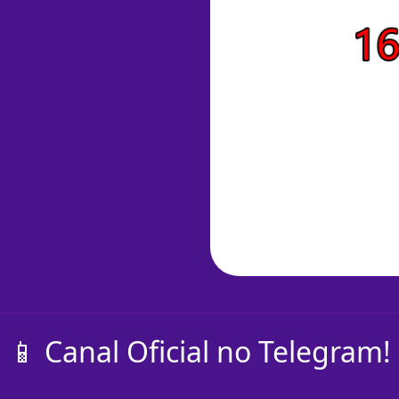
📱 Canal Oficial no Telegram!