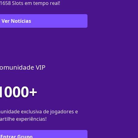
1658 Slots em tempo real!
Ver Notícias
Comunidade VIP
1000+
unidade exclusiva de jogadores e
rtilhe experiências!
Entrar Grupo