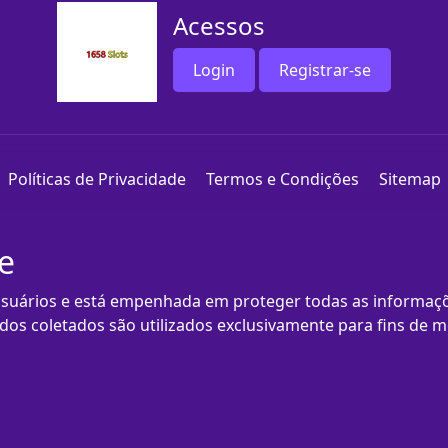
Acessos
Login
Registrar-se
Políticas de Privacidade
Termos e Condições
Sitemap
de
s usuários e está empenhada em proteger todas as informaç
os coletados são utilizados exclusivamente para fins de m