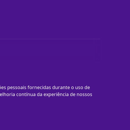
ões pessoais fornecidas durante o uso de
elhoria contínua da experiência de nossos