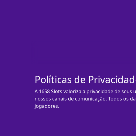
Políticas de Privacida
A 1658 Slots valoriza a privacidade de seu
nossos canais de comunicação. Todos os dad
jogadores.