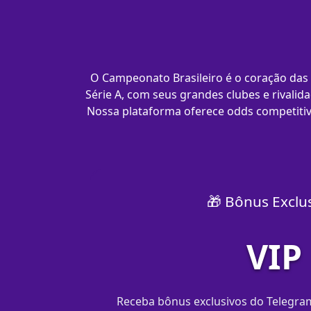
O Campeonato Brasileiro é o coração das a
Série A, com seus grandes clubes e rivalida
Nossa plataforma oferece odds competitiv
🎁 Bônus Exclu
VIP
Receba bônus exclusivos do Telegra