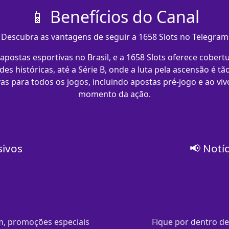
📱 Benefícios do Canal
Descubra as vantagens de seguir a 1658 Slots no Telegram
postas esportivas no Brasil, e a 1658 Slots oferece cobert
des históricas, até a Série B, onde a luta pela ascensão é t
as para todos os jogos, incluindo apostas pré-jogo e ao 
momento da ação.
sivos
📢 Notí
m, promoções especiais
Fique por dentro d