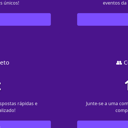
s únicos!
eventos da 
reto
👥 
t
espostas rápidas e
Junte-se a uma com
lizado!
compa
e