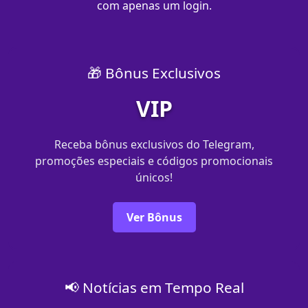
com apenas um login.
🎁 Bônus Exclusivos
VIP
Receba bônus exclusivos do Telegram,
promoções especiais e códigos promocionais
únicos!
Ver Bônus
📢 Notícias em Tempo Real