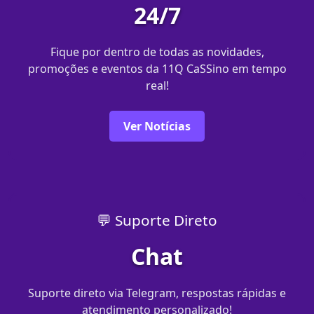
24/7
Fique por dentro de todas as novidades,
promoções e eventos da 11Q CaSSino em tempo
real!
Ver Notícias
💬 Suporte Direto
Chat
Suporte direto via Telegram, respostas rápidas e
atendimento personalizado!