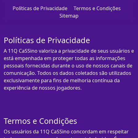
Políticas de Privacidade
Termos e Condições
Sitemap
Políticas de Privacidade
A 11Q CaSSino valoriza a privacidade de seus usuários e
está empenhada em proteger todas as informações
pessoais fornecidas durante o uso de nossos canais de
comunicação. Todos os dados coletados são utilizados
exclusivamente para fins de melhoria contínua da
experiência de nossos jogadores.
Termos e Condições
Os usuários da 11Q CaSSino concordam em respeitar