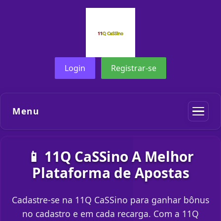
Login
Registrar-se
Menu
📱 11Q CaSSino A Melhor
Plataforma de Apostas
Cadastre-se na 11Q CaSSino para ganhar bônus
no cadastro e em cada recarga. Com a 11Q