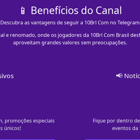
📱 Benefícios do Canal
Descubra as vantagens de seguir a 10Brl Com no Telegram
nal e renomado, onde os jogadores da 10Brl Com Brasil des
aproveitam grandes valores sem preocupações.
sivos
📢 Notí
m, promoções especiais
Fique por dentro d
s únicos!
eventos da