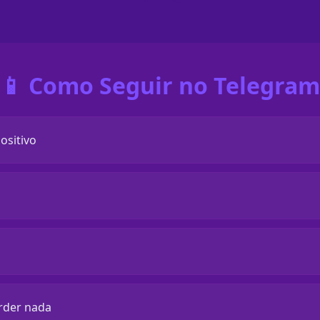
📱 Como Seguir no Telegram
ositivo
erder nada