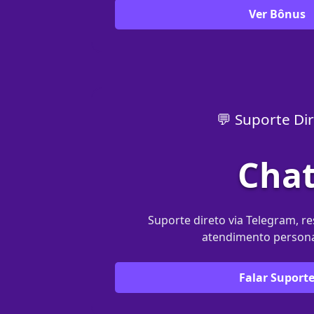
Ver Bônus
💬 Suporte Di
Cha
Suporte direto via Telegram, r
atendimento persona
Falar Suport