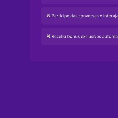
💬 Participe das conversas e interaj
🎁 Receba bônus exclusivos autom