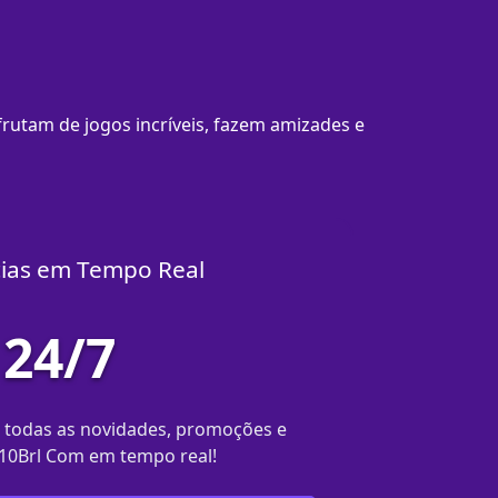
frutam de jogos incríveis, fazem amizades e
cias em Tempo Real
24/7
e todas as novidades, promoções e
 10Brl Com em tempo real!