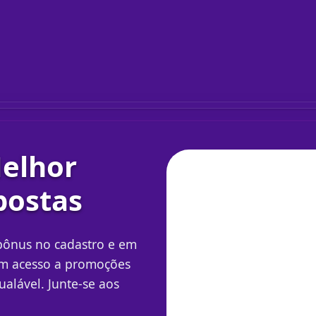
Melhor
postas
bônus no cadastro e em
em acesso a promoções
ualável. Junte-se aos