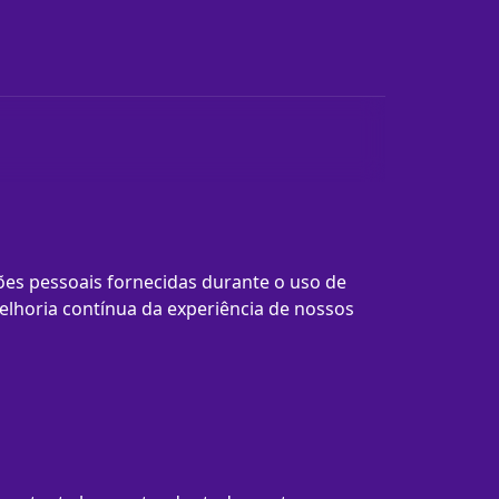
ões pessoais fornecidas durante o uso de
elhoria contínua da experiência de nossos