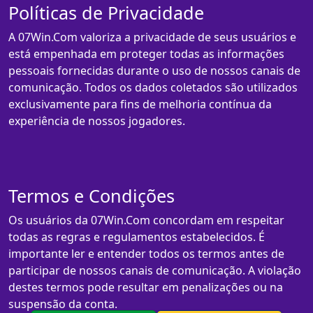
Políticas de Privacidade
A 07Win.Com valoriza a privacidade de seus usuários e
está empenhada em proteger todas as informações
pessoais fornecidas durante o uso de nossos canais de
comunicação. Todos os dados coletados são utilizados
exclusivamente para fins de melhoria contínua da
experiência de nossos jogadores.
Termos e Condições
Os usuários da 07Win.Com concordam em respeitar
todas as regras e regulamentos estabelecidos. É
importante ler e entender todos os termos antes de
participar de nossos canais de comunicação. A violação
destes termos pode resultar em penalizações ou na
suspensão da conta.