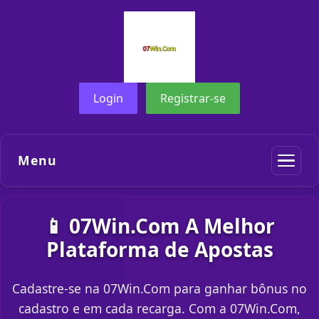
Login
Registrar-se
Menu
📱 07Win.Com A Melhor
Plataforma de Apostas
Cadastre-se na 07Win.Com para ganhar bônus no
cadastro e em cada recarga. Com a 07Win.Com,