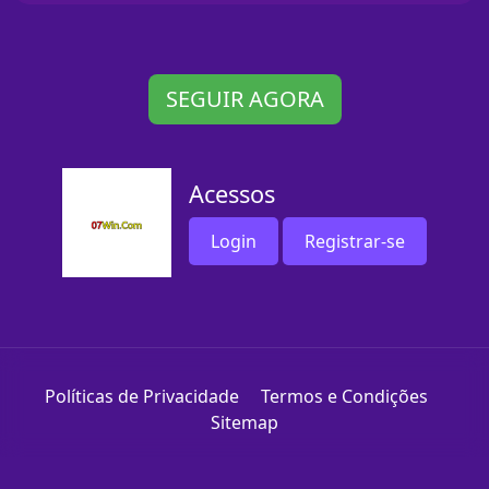
SEGUIR AGORA
Acessos
Login
Registrar-se
Políticas de Privacidade
Termos e Condições
Sitemap