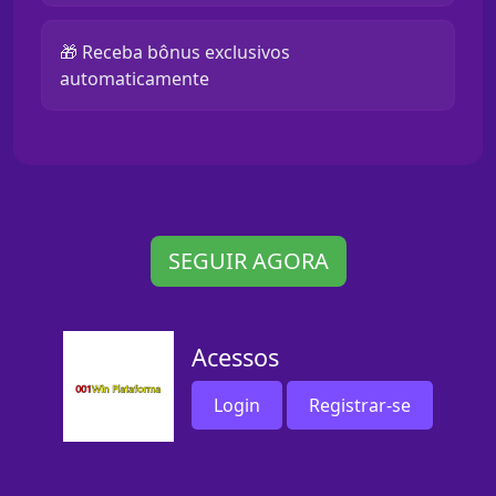
🎁 Receba bônus exclusivos
automaticamente
SEGUIR AGORA
Acessos
Login
Registrar-se