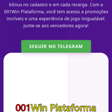
bônus no cadastro e em cada recarga. Com a
001Win Plataforma, você tem acesso a promoções
incríveis e uma experiência de jogo inigualável.
Junte-se aos vencedores agora!
SEGUIR NO TELEGRAM