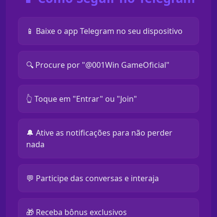
📱 Baixe o app Telegram no seu dispositivo
🔍 Procure por "@001Win GameOficial"
👆 Toque em "Entrar" ou "Join"
🔔 Ative as notificações para não perder
nada
💬 Participe das conversas e interaja
🎁 Receba bônus exclusivos