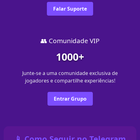
Falar Suporte
👥 Comunidade VIP
1000+
Junte-se a uma comunidade exclusiva de
jogadores e compartilhe experiências!
Entrar Grupo
📱 Como Seguir no Telegram