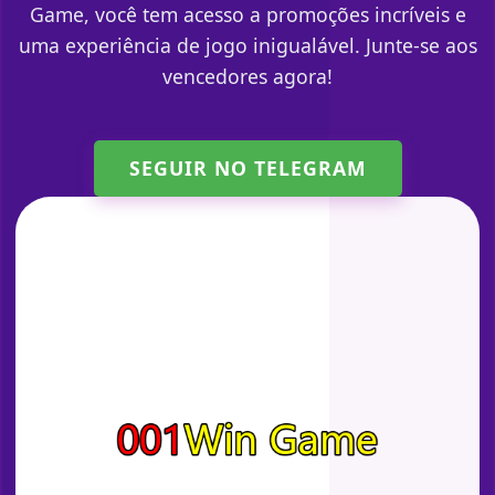
Game, você tem acesso a promoções incríveis e
uma experiência de jogo inigualável. Junte-se aos
vencedores agora!
SEGUIR NO TELEGRAM