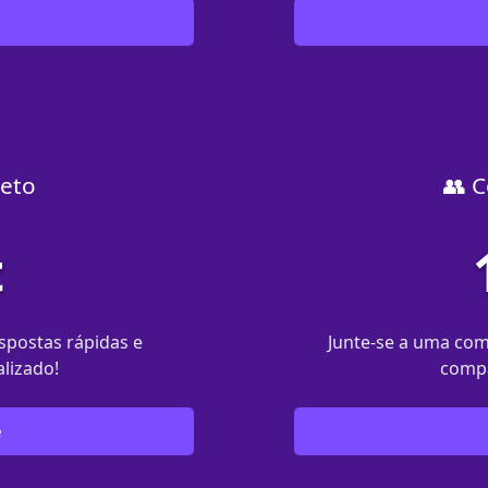
reto
👥 
t
espostas rápidas e
Junte-se a uma com
lizado!
compa
e