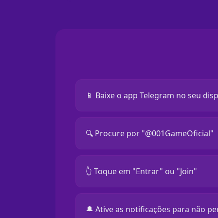
📱 Baixe o app Telegram no seu disp
🔍 Procure por "@001GameOficial"
👆 Toque em "Entrar" ou "Join"
🔔 Ative as notificações para não p