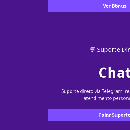
Ver Bônus
💬 Suporte Di
Cha
Suporte direto via Telegram, r
atendimento persona
Falar Suport