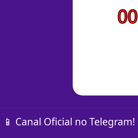
📱 Canal Oficial no Telegram!