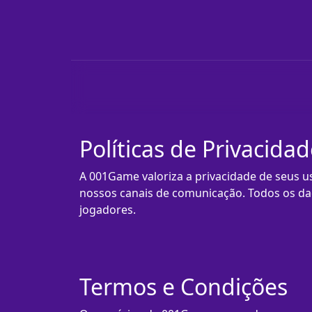
Políticas de Privacida
A 001Game valoriza a privacidade de seus 
nossos canais de comunicação. Todos os dad
jogadores.
Termos e Condições