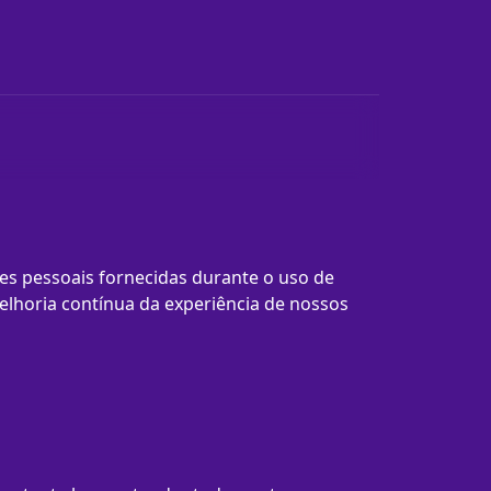
es pessoais fornecidas durante o uso de
elhoria contínua da experiência de nossos